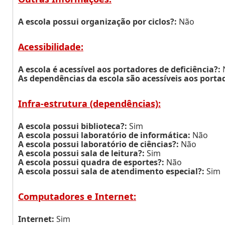
A escola possui organização por ciclos?:
Não
Acessibilidade:
A escola é acessível aos portadores de deficiência?:
As dependências da escola são acessíveis aos portad
Infra-estrutura (dependências):
A escola possui biblioteca?:
Sim
A escola possui laboratório de informática:
Não
A escola possui laboratório de ciências?:
Não
A escola possui sala de leitura?:
Sim
A escola possui quadra de esportes?:
Não
A escola possui sala de atendimento especial?:
Sim
Computadores e Internet:
Internet:
Sim