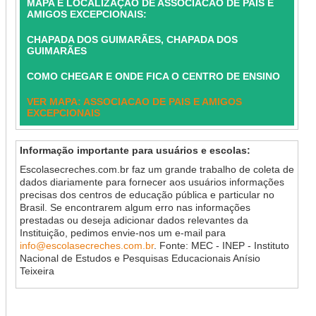
MAPA E LOCALIZAÇÃO DE ASSOCIACAO DE PAIS E
AMIGOS EXCEPCIONAIS:
CHAPADA DOS GUIMARÃES, CHAPADA DOS
GUIMARÃES
COMO CHEGAR E ONDE FICA O CENTRO DE ENSINO
VER MAPA: ASSOCIACAO DE PAIS E AMIGOS
EXCEPCIONAIS
Informação importante para usuários e escolas:
Escolasecreches.com.br faz um grande trabalho de coleta de
dados diariamente para fornecer aos usuários informações
precisas dos centros de educação pública e particular no
Brasil. Se encontrarem algum erro nas informações
prestadas ou deseja adicionar dados relevantes da
Instituição, pedimos envie-nos um e-mail para
info@escolasecreches.com.br
. Fonte: MEC - INEP - Instituto
Nacional de Estudos e Pesquisas Educacionais Anísio
Teixeira