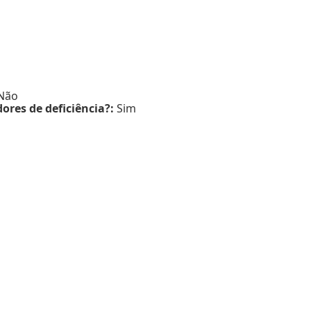
Não
ores de deficiência?:
Sim