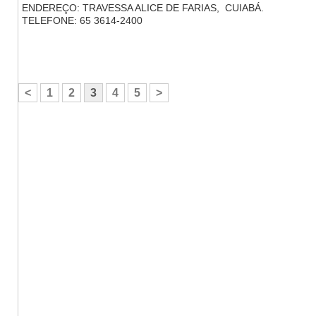
ENDEREÇO: TRAVESSA ALICE DE FARIAS, CUIABÁ.
TELEFONE: 65 3614-2400
<
1
2
3
4
5
>